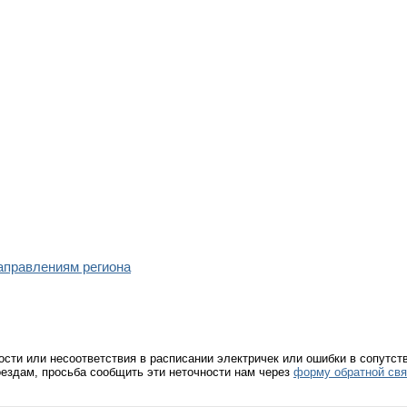
направлениям региона
ости или несоответствия в расписании электричек или ошибки в сопутс
ездам, просьба сообщить эти неточности нам через
форму обратной свя