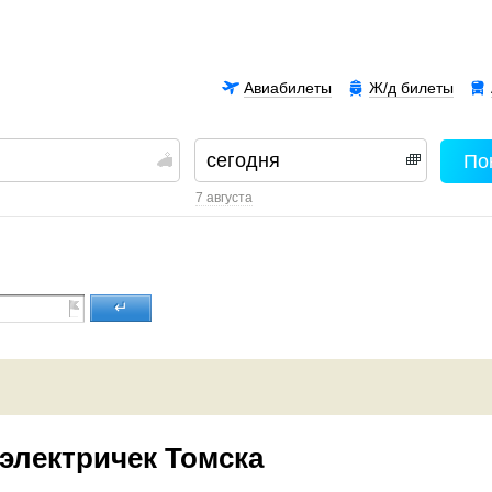
Авиабилеты
Ж/д билеты
По
00
7 августа
↵
электричек Томска