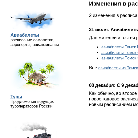
Изменения в ра
2 изменения в расписа
31 июля:
Авиабилеты
Авиабилеты
Для жителей и гостей 
расписание самолетов,
аэропорты, авиакомпании
авиабилеты Томск 
авиабилеты Tомск 
авиабилеты Tомск 
Все
авиабилеты из Томс
08 декабря:
С 9 дека
Как обычно, во второе
Туры
новое годовое распис
Предложения ведущих
новым расписанием мо
туроператоров России