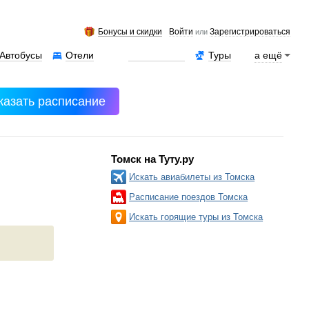
Бонусы и скидки
Войти
Зарегистрироваться
или
Автобусы
Отели
Аренда авто
Туры
а ещё
казать расписание
Томск на Туту.ру
Искать авиабилеты из Томска
Расписание поездов Томска
Искать горящие туры из Томска