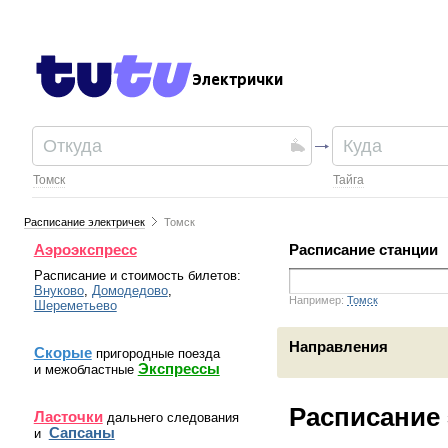
Электрички
Томск
Тайга
Расписание электричек
Томск
Аэроэкспресс
Расписание станции
Расписание и стоимость билетов:
Внуково
,
Домодедово
,
Например:
Томск
Шереметьево
Направления
Скорые
пригородные поезда
Экспрессы
и межобластные
Расписание 
Ласточки
дальнего следования
Сапсаны
и